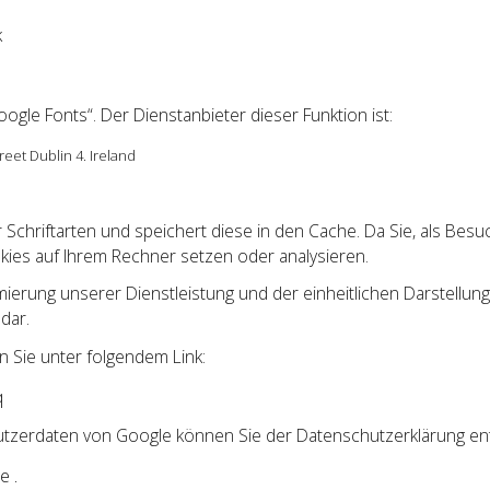
k
gle Fonts“. Der Dienstanbieter dieser Funktion ist:
eet Dublin 4. Ireland
 Schriftarten und speichert diese in den Cache. Da Sie, als Bes
es auf Ihrem Rechner setzen oder analysieren.
erung unserer Dienstleistung und der einheitlichen Darstellung v
 dar.
n Sie unter folgendem Link:
q
utzerdaten von Google können Sie der Datenschutzerklärung e
de
.