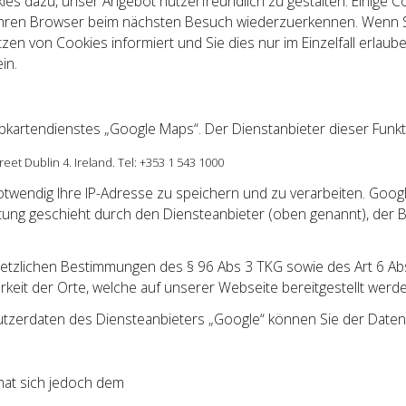
ies dazu, unser Angebot nutzerfreundlich zu gestalten. Einige C
, Ihren Browser beim nächsten Besuch wiederzuerkennen. Wenn S
zen von Cookies informiert und Sie dies nur im Einzelfall erlaub
in.
artendienstes „Google Maps“. Der Dienstanbieter dieser Funkti
et Dublin 4. Ireland. Tel: +353 1 543 1000
wendig Ihre IP-Adresse zu speichern und zu verarbeiten. Google
itung geschieht durch den Diensteanbieter (oben genannt), der 
setzlichen Bestimmungen des § 96 Abs 3 TKG sowie des Art 6 Abs 
keit der Orte, welche auf unserer Webseite bereitgestellt werde
utzerdaten des Diensteanbieters „Google“ können Sie der Date
 hat sich jedoch dem