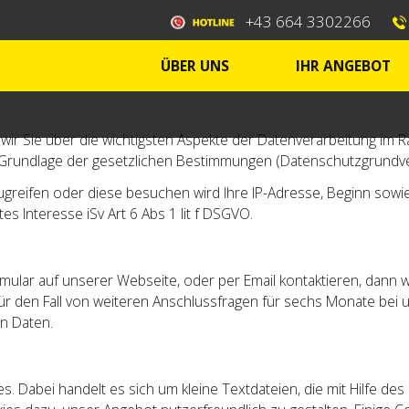
+43 664 3302266
ÜBER UNS
IHR ANGEBOT
 wir Sie über die wichtigsten Aspekte der Datenverarbeitung i
Grundlage der gesetzlichen Bestimmungen (Datenschutzgrundv
greifen oder diese besuchen wird Ihre IP-Adresse, Beginn sowie 
tes Interesse iSv Art 6 Abs 1 lit f DSGVO.
ular auf unserer Webseite, oder per Email kontaktieren, dann w
r den Fall von weiteren Anschlussfragen für sechs Monate bei un
en Daten.
 Dabei handelt es sich um kleine Textdateien, die mit Hilfe de